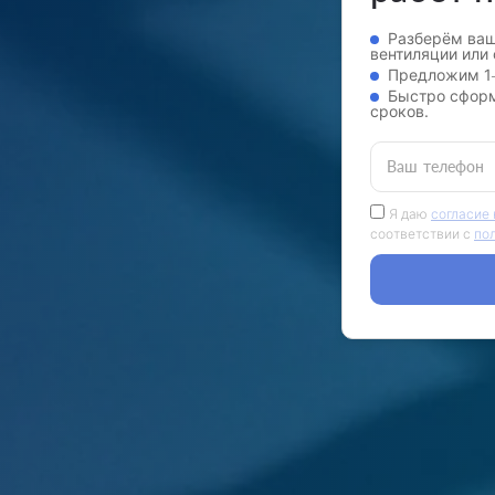
Разберём ваш
вентиляции или
Предложим 1–
Быстро сформ
сроков.
Ваш телефон
Я даю
согласие
соответствии с
по