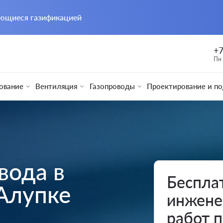
ающиеся газификацией
+7
Пн 
ование
Вентиляция
Газопроводы
Проектирование и п
вода в
Беспла
Алупке
инжене
работ 